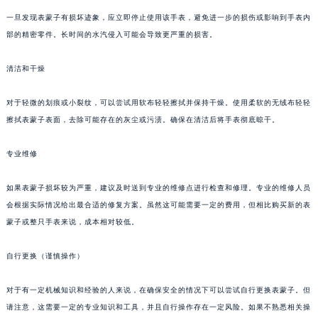
一旦发现表蒙子有损坏迹象，应立即停止使用该手表，避免进一步的损伤或影响到手表内
部的精密零件。长时间的水汽侵入可能会导致更严重的损害。
清洁和干燥
对于轻微的划痕或小裂纹，可以尝试用软布轻轻擦拭并保持干燥。使用柔软的无绒布轻轻
擦拭表蒙子表面，去除可能存在的灰尘或污渍。确保在清洁后将手表彻底晾干。
专业维修
如果表蒙子损坏较为严重，建议及时送到专业的维修点进行检查和修理。专业的维修人员
会根据实际情况给出最合适的修复方案。虽然这可能需要一定的费用，但相比购买新的表
蒙子或整只手表来说，成本相对较低。
自行更换（谨慎操作）
对于有一定机械知识和经验的人来说，在确保安全的情况下可以尝试自行更换表蒙子。但
请注意，这需要一定的专业知识和工具，并且自行操作存在一定风险。如果不熟悉相关操