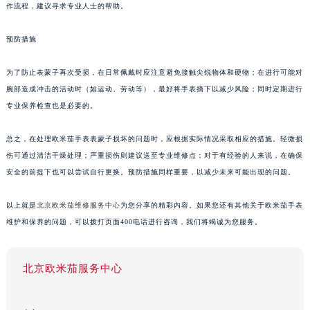
作流程，建议寻求专业人士的帮助。
预防措施
为了防止表蒙子再次受损，在日常佩戴时应注意避免接触尖锐物体和硬物；在进行可能对
腕部造成冲击的活动时（如运动、劳动等），最好将手表摘下以减少风险；同时定期进行
专业保养检查也是必要的。
总之，在处理欧米茄手表表蒙子损坏的问题时，应根据实际情况采取相应的措施。轻微损
伤可通过清洁干燥处理；严重损伤则建议送至专业维修点；对于有经验的人来说，在确保
安全的前提下也可以尝试自行更换。预防措施同样重要，以减少未来可能出现的问题。
以上就是
北京欧米茄维修服务中心
为您分享的精彩内容。如果您还有其他关于欧米茄手表
维护和保养的问题，可以拨打页面400电话进行咨询，我们将竭诚为您服务。
北京欧米茄服务中心