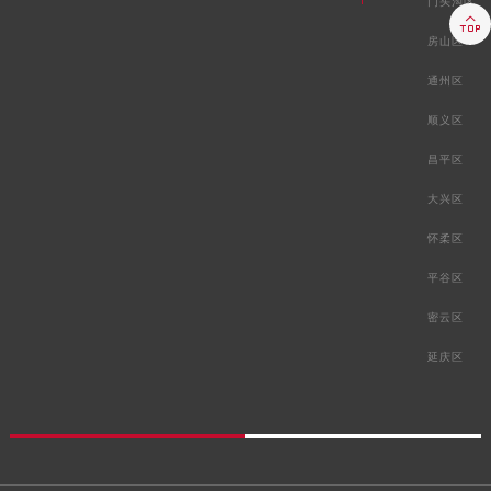
门头沟区

房山区
通州区
顺义区
昌平区
大兴区
怀柔区
平谷区
密云区
延庆区