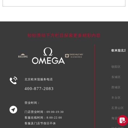
轻轻滑动下方栏目探索更多精彩内容
欧米茄北京
朝阳区
东城区

北京欧米茄服务电话
西城区
400-877-2083
丰台区
营业时间：

石景山区
门店营业时间：09:00-19:30
客服在线时间：8:00-22:00
海淀区

客服及门店节假日不休