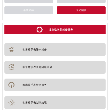
手表受磁
抛光翻新
北京欧米茄维修服务
欧米茄手表进水维修
欧米茄手表走时问题维修
欧米茄手表检测服务
欧米茄手表划痕处理