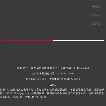
平谷区
密云区
延庆区
版权所有：
欧米茄售后维修保养中心
Copyright © 2018-2032
北京欧米茄服务电话：
400-877-2083
ICP备案/许可证号：鄂ICP备2025141274号-35
XML
如权利人或知情人士发现本站内容存在事实错误或涉及版权、名誉权等侵权问题，请通过邮
箱：2557628530@qq.com 与我们联系，我们将在收到通知后立即依法处理。当前页面信息
更新时间：2026-07-18T15:45:27+08:00