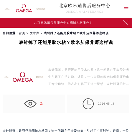
北京欧米茄售后服务中心

OMEGA MAINTENANCE

北京欧米茄售后服务中心竭诚为您服务！
当前位置：
首页
>
文章库
> 表针掉了还能用胶水粘？欧米茄保养师这样说
表针掉了还能用胶水粘？欧米茄保养师这样说
表针脱落，是否还能用胶水粘回？这一问题在手表爱好者
中引起了广泛讨论。近日，一位资深的欧米茄保养师给出
了专业建议，为表友们解开了这一疑惑。表针脱落的常
见…

次
2026-05-18
表针脱落，是否还能用胶水粘回？这一问题在手表爱好者中引起了广泛讨论。近日，一位