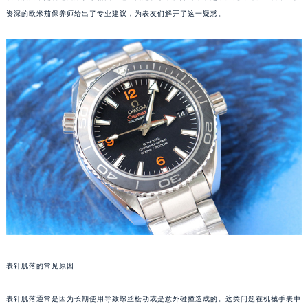
资深的欧米茄保养师给出了专业建议，为表友们解开了这一疑惑。
表针脱落的常见原因
表针脱落通常是因为长期使用导致螺丝松动或是意外碰撞造成的。这类问题在机械手表中