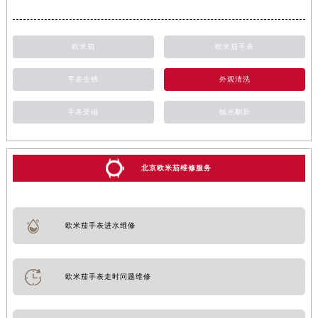
欧米茄
欧米茄手表
手表生锈
外观清洗
手表受磁
抛光翻新
北京欧米茄维修服务
欧米茄手表进水维修
欧米茄手表走时问题维修