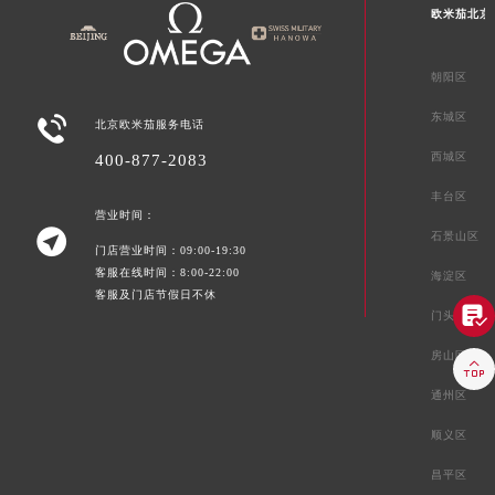
欧米茄北京
朝阳区
东城区

北京欧米茄服务电话
西城区
400-877-2083
丰台区
营业时间：

石景山区
门店营业时间：09:00-19:30
客服在线时间：8:00-22:00
海淀区
客服及门店节假日不休

门头沟区
房山区

通州区
顺义区
昌平区