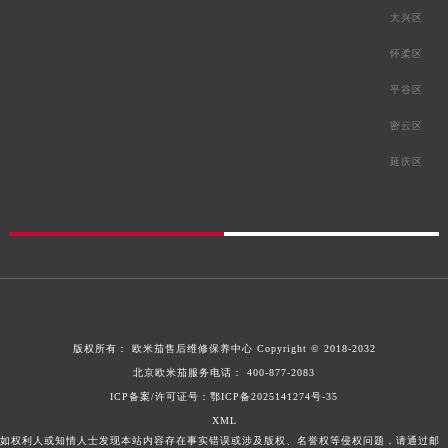
大兴区
怀柔区
平谷区
密云区
延庆区
版权所有：
欧米茄售后维修保养中心
Copyright © 2018-2032
北京欧米茄服务电话：
400-877-2083
ICP备案/许可证号：鄂ICP备2025141274号-35
XML
如权利人或知情人士发现本站内容存在事实错误或涉及版权、名誉权等侵权问题，请通过邮