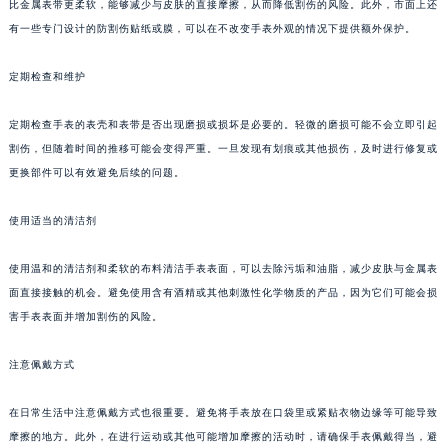
比金属表带更柔软，能够减少与皮肤的直接摩擦，从而降低割伤的风险。此外，市面上还
有一些专门设计的防割伤贴纸或膜，可以在不改变手表外观的情况下提供额外保护。
定期检查和维护
定期检查手表的表壳和表带是否出现磨损或损坏是必要的。轻微的磨损可能不会立即引起
割伤，但随着时间的推移可能会变得严重。一旦发现有划痕或其他损伤，及时进行修复或
更换部件可以有效避免后续的问题。
使用适当的清洁剂
使用温和的清洁剂和柔软的布料清洁手表表面，可以去除污垢和油脂，减少皮肤与金属表
面直接接触的机会。避免使用含有酒精或其他刺激性化学物质的产品，因为它们可能会损
害手表表面并增加割伤的风险。
注意佩戴方式
在日常生活中注意佩戴方式也很重要。避免将手表放在口袋里或紧贴衣物边缘等可能导致
摩擦的地方。此外，在进行运动或其他可能增加摩擦的活动时，请确保手表佩戴得当，避