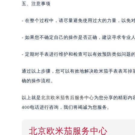
五、注意事项
- 在整个过程中，请尽量避免使用过大的力量，以免
- 如果您不确定自己的操作是否正确，建议寻求专业
- 定期对手表进行维护和检查可以有效预防类似问题
通过以上步骤，您可以有效地解决欧米茄手表表耳掉
确的操作流程。
以上就是
北京欧米茄售后服务中心
为您分享的精彩内
400电话进行咨询，我们将竭诚为您服务。
北京欧米茄服务中心