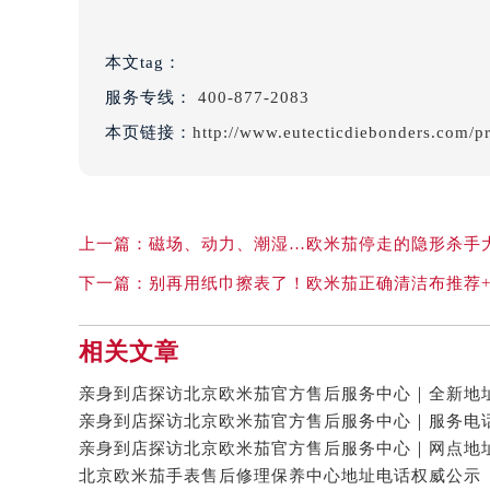
本文tag：
服务专线：
400-877-2083
本页链接：
http://www.eutecticdiebonders.com/p
上一篇：
磁场、动力、潮湿…欧米茄停走的隐形杀手
下一篇：
别再用纸巾擦表了！欧米茄正确清洁布推荐
相关文章