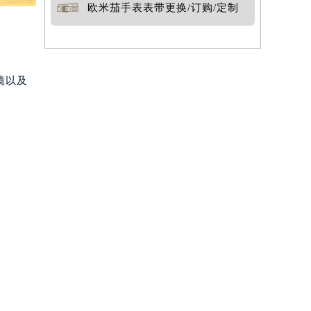
欧米茄手表表带更换/订购/定制
镜以及