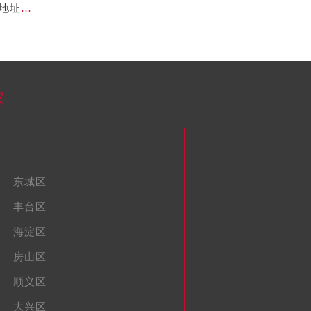
亲身到店探访北京欧米茄官方售后服务中心｜最新官方地址和维修热线（2026年7月最新）
容
东城区
丰台区
海淀区
房山区
顺义区
大兴区