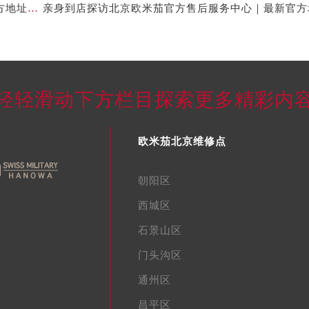
亲身到店探访北京欧米茄官方售后服务中心｜最新官方地址及服务电话（2026年7月最新）
轻轻滑动下方栏目探索更多精彩内
欧米茄北京维修点
朝阳区
西城区
石景山区
门头沟区
通州区
昌平区