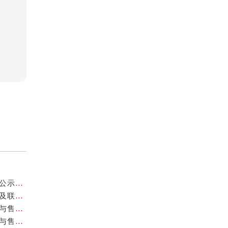
北京欧米茄维修地址业提供专业售后维修保养服务权威公示（2026年7月最新）
亲身到店探访北京欧米茄官方售后服务中心｜官方地址及联系电话（2026年7月最新）
亲身到店探访北京欧米茄官方售后服务中心｜完整地址与售后热线（2026年7月最新）
亲身到店探访北京欧米茄官方售后服务中心｜全部地址与售后服务电话（2026年7月最新）