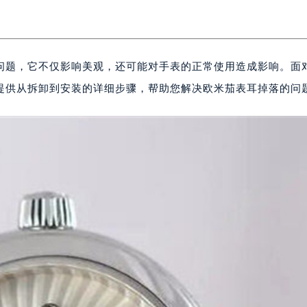
问题，它不仅影响美观，还可能对手表的正常使用造成影响。面
提供从拆卸到安装的详细步骤，帮助您解决欧米茄表耳掉落的问