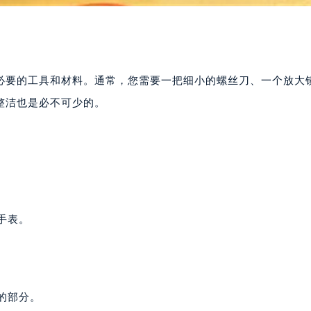
必要的工具和材料。通常，您需要一把细小的螺丝刀、一个放大
整洁也是必不可少的。
。
手表。
。
的部分。