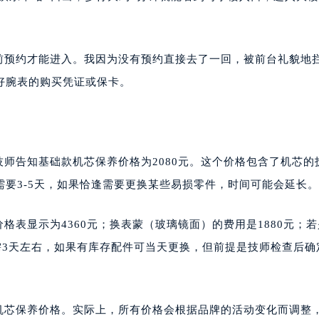
前预约才能进入。我因为没有预约直接去了一回，被前台礼貌地
好腕表的购买凭证或保卡。
技师告知基础款机芯保养价格为2080元。这个价格包含了机芯的
要3-5天，如果恰逢需要更换某些易损零件，时间可能会延长。
格表显示为4360元；换表蒙（玻璃镜面）的费用是1880元；
需3天左右，如果有库存配件可当天更换，但前提是技师检查后确
款机芯保养价格。实际上，所有价格会根据品牌的活动变化而调整