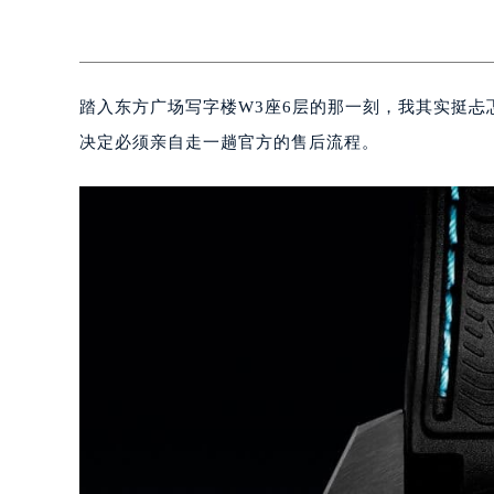
踏入东方广场写字楼W3座6层的那一刻，我其实挺
决定必须亲自走一趟官方的售后流程。