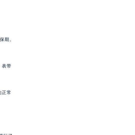
质保期。
、表带
的正常