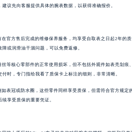
，建议先向客服提供具体的腕表数据，以获得准确报价。
有在官方售后完成的维修保养服务，均享受自取表之日起2年的
故障或润滑油干涸问题，可以免费返修。
、游丝等核心零部件的正常使用损坏，但不包括外观件如表壳划痕
交付时，专门指给我看了质保卡上标注的细则，非常清晰。
，例如表冠或防水圈，这些零件同样享受质保，但需符合官方规定
后续享受质保的重要凭证。