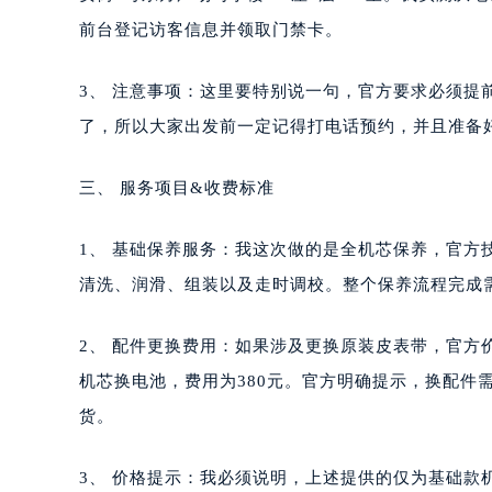
前台登记访客信息并领取门禁卡。
3、 注意事项：这里要特别说一句，官方要求必须提
了，所以大家出发前一定记得打电话预约，并且准备
三、 服务项目&收费标准
1、 基础保养服务：我这次做的是全机芯保养，官方
清洗、润滑、组装以及走时调校。整个保养流程完成需
2、 配件更换费用：如果涉及更换原装皮表带，官方价
机芯换电池，费用为380元。官方明确提示，换配件
货。
3、 价格提示：我必须说明，上述提供的仅为基础