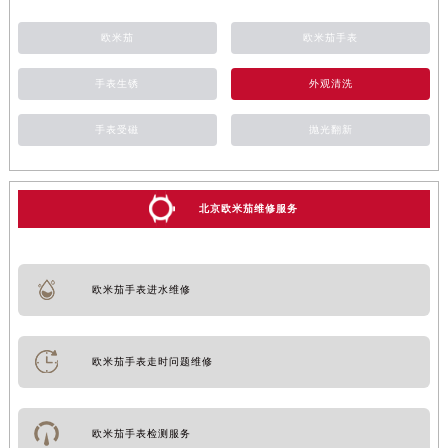
欧米茄
欧米茄手表
手表生锈
外观清洗
手表受磁
抛光翻新
北京欧米茄维修服务
欧米茄手表进水维修
欧米茄手表走时问题维修
欧米茄手表检测服务