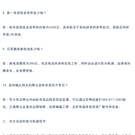
8. 换一块原装皮表带多少钱？
答：欧米茄原装皮表带的价格为4360元，具体取决于表扣材质和表带款式。更换后同样
享受2年质保。
9. 石英腕表换电池多少钱？
答：换电池费用为380元，包含电池本身和安装工时，同时还会进行防水检测。如果密封
圈老化，会免费更换。
10. 如何确认我去的网点是欧米茄官方售后？
答：官方售后网点均由欧米茄品牌直营或直属，可以通过官网或拨打400-877-2083核
实。正规网点会悬挂品牌铜牌，技师佩戴工牌，且所有服务使用原厂配件和设备。
八、本文信息时效与权威背书