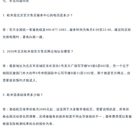
七、常见问题问答
1. 欧米茄北京官方售后服务中心的电话是多少？
答：官方全国统一客服热线是400-877-2083，服务时间为每天8:00至22:00。建议到店前
先致电预约，避免白跑一趟。
2. 2026年北京欧米茄官方售后网点地址在哪里？
答：最新地址为北京市东城区东长安街1号东方广场写字楼W3座6层602室。另一个位于
朝阳区建国门外大街甲6号华熙国际中心写字楼D座11层1102室。两个都是官方网点，但
需要提前预约才能进入。
3. 欧米茄基础保养多少钱？
答：基础机芯保养价格为2080元起，这适用于大多数常规机芯。需要说明的是，所有价
格会因活动变化而调整，且维修服务的损坏程度不同会导致报价不一，最终费用需以客服
根据实际检测结果给出的报价为准。