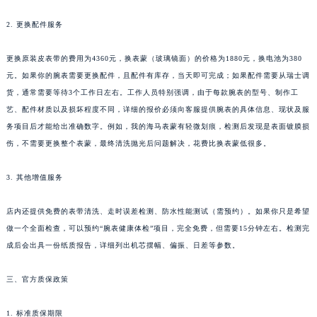
2. 更换配件服务
更换原装皮表带的费用为4360元，换表蒙（玻璃镜面）的价格为1880元，换电池为380
元。如果你的腕表需要更换配件，且配件有库存，当天即可完成；如果配件需要从瑞士调
货，通常需要等待3个工作日左右。工作人员特别强调，由于每款腕表的型号、制作工
艺、配件材质以及损坏程度不同，详细的报价必须向客服提供腕表的具体信息、现状及服
务项目后才能给出准确数字。例如，我的海马表蒙有轻微划痕，检测后发现是表面镀膜损
伤，不需要更换整个表蒙，最终清洗抛光后问题解决，花费比换表蒙低很多。
3. 其他增值服务
店内还提供免费的表带清洗、走时误差检测、防水性能测试（需预约）。如果你只是希望
做一个全面检查，可以预约“腕表健康体检”项目，完全免费，但需要15分钟左右。检测完
成后会出具一份纸质报告，详细列出机芯摆幅、偏振、日差等参数。
三、官方质保政策
1. 标准质保期限