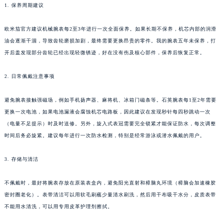
1. 保养周期建议
欧米茄官方建议机械腕表每2至3年进行一次全面保养。如果长期不保养，机芯内部的润滑
油会逐渐干涸，导致齿轮磨损加剧，最终需要更换昂贵的零件。我的腕表五年未保养，打
开后盖发现部分齿轮已经出现轻微锈迹，好在没有伤及核心部件，保养后恢复正常。
2. 日常佩戴注意事项
避免腕表接触强磁场，例如手机扬声器、麻将机、冰箱门磁条等。石英腕表每1至2年需要
更换一次电池，如果电池漏液会腐蚀机芯电路板，因此建议在发现秒针每四秒跳动一次
（电量不足提示）时及时送修。另外，旋入式表冠需要完全锁紧才能保证防水，每次调整
时间后务必旋紧。建议每年进行一次防水检测，特别是经常游泳或潜水佩戴的用户。
3. 存储与清洁
不佩戴时，最好将腕表存放在原装表盒内，避免阳光直射和樟脑丸环境（樟脑会加速橡胶
密封圈老化）。表带清洁可以用软毛刷蘸少量清水刷洗，然后用干布吸干水分，皮质表带
不能用水清洗，可以用专用皮革护理剂擦拭。