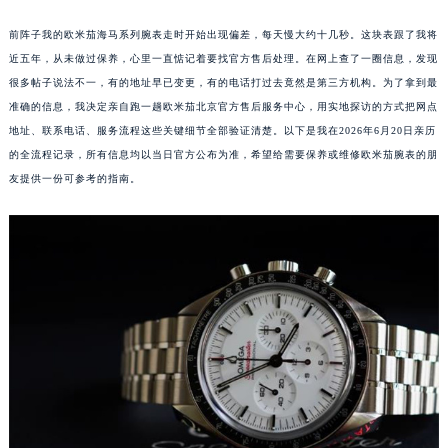
前阵子我的欧米茄海马系列腕表走时开始出现偏差，每天慢大约十几秒。这块表跟了我将
近五年，从未做过保养，心里一直惦记着要找官方售后处理。在网上查了一圈信息，发现
很多帖子说法不一，有的地址早已变更，有的电话打过去竟然是第三方机构。为了拿到最
准确的信息，我决定亲自跑一趟欧米茄北京官方售后服务中心，用实地探访的方式把网点
地址、联系电话、服务流程这些关键细节全部验证清楚。以下是我在2026年6月20日亲历
的全流程记录，所有信息均以当日官方公布为准，希望给需要保养或维修欧米茄腕表的朋
友提供一份可参考的指南。