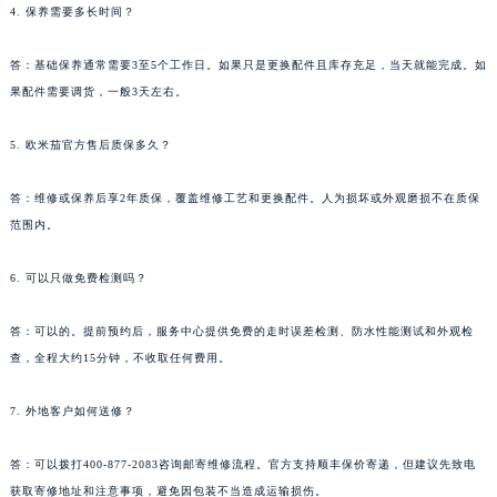
4. 保养需要多长时间？
答：基础保养通常需要3至5个工作日。如果只是更换配件且库存充足，当天就能完成。如
果配件需要调货，一般3天左右。
5. 欧米茄官方售后质保多久？
答：维修或保养后享2年质保，覆盖维修工艺和更换配件。人为损坏或外观磨损不在质保
范围内。
6. 可以只做免费检测吗？
答：可以的。提前预约后，服务中心提供免费的走时误差检测、防水性能测试和外观检
查，全程大约15分钟，不收取任何费用。
7. 外地客户如何送修？
答：可以拨打400-877-2083咨询邮寄维修流程。官方支持顺丰保价寄递，但建议先致电
获取寄修地址和注意事项，避免因包装不当造成运输损伤。