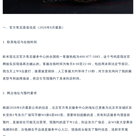
一、官方售后渠道信息（2026年6月最新）
1. 联系电话与在线时间
欧米茄北京官方售后服务中心的全国统一客服热线为400-877-2083，这个号码是我在官
网核实后现场再次确认的。客服在线时间为每天8:00至22:00，包括周末和法定节假日。
我当天上午9点拨打，接通速度很快，人工客服大约等待了15秒，对方首先询问了我的腕
表型号和故障描述，然后引导我预约了具体到店时间。
2. 网点地址与预约要求
根据2026年6月最新公布的信息，北京官方售后服务中心的地址已更换为北京市东城区东
长安街1号东方广场写字楼W3座6层602室。需要特别提醒的是，所有到店服务均需提前
预约，直接前往可能无法受理。我预约的是下午2点，到达东方广场后，从W3座大堂乘坐
电梯到6层，出电梯右手边就是服务中心入口。现场前台核实了预约信息，流程非常规