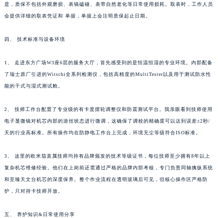
是，质保不包括外观磨损、表镜磕碰、表带自然老化等日常使用损耗。取表时，工作人员
会提供详细的取表凭证和 单据，单据上会注明质保起止日期。
四、 技术标准与设备环境
1、 走进东方广场W3座6层的服务大厅，首先感受到的是恒温恒湿的专业环境。内部配备
了瑞士原厂引进的Witschi全系列检测仪，包括高精度的MultiTester以及用于测试防水性
能的干式与湿式测试舱。
2、 技师工作台配置了专业级的有卡度摆轮调整仪和防震测试平台。我亲眼看到技师使用
电子显微镜对机芯内部的游丝状态进行微调，这确保了调校的精确度可以达到误差±2秒/
天的行业高标准。所有操作均在防静电工作台上完成，环境无尘等级符合ISO标准。
3、 这里的欧米茄直属技师均持有品牌颁发的技术等级证书，每位技师至少拥有8年以上
复杂机芯维修经验。他们在上岗前还需通过严格的品牌内部考核，专门负责同轴擒纵系统
和至臻天文台机芯的深度保养。整个作业流程在透明玻璃后可见，但核心操作区严格防
护，只对持卡技师开放。
五、 养护知识&日常使用分享