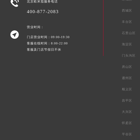

北京欧米茄服务电话
西城区
400-877-2083
丰台区
营业时间：

石景山区
门店营业时间：09:00-19:30
客服在线时间：8:00-22:00
海淀区
客服及门店节假日不休
门头沟区
房山区
通州区
顺义区
昌平区
大兴区
怀柔区
平谷区