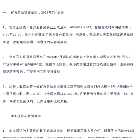
一、 官方售后渠道信息：2026年7月更新
1、 官方全国统一客户服务热线已正式启用：400-877-2083。客服在线时间明确为每日
8:00至22:00，这个时间覆盖了绝大部分工作与生活场景，无论是白天工作间隙还是晚间
休息，都能顺利接通，沟通预约或咨询事宜。
2、 北京官方直属售后网点在2026年7月确认的地址为：北京市东城区东长安街1号东方
广场写字楼W3座6层602室。根据本人实测，务必提前通过官方热线进行预约，直接前往
现场若无预约，可能无法立即安排接待。
3、 此外，北京还有一处官方售后地点设在北京市朝阳区建国门外大街甲6号华熙国际中
心写字楼D座11层1102室。这个网点同样在2026年7月更新为合规的官方受理点，前往任
何一家都需提前预约，以保证服务流程顺畅。
二、 服务项目与收费标准
1、 本次探访的主要目的是了解基础养护。根据现场工作人员介绍，以我手上的欧米茄搭