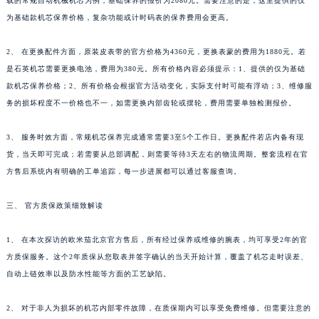
载的常规自动机械机芯为例，基础保养的报价为2080元。需要注意的是，这里提供的仅
为基础款机芯保养价格，复杂功能或计时码表的保养费用会更高。
2、 在更换配件方面，原装皮表带的官方价格为4360元，更换表蒙的费用为1880元。若
是石英机芯需要更换电池，费用为380元。所有价格内容必须提示：1、提供的仅为基础
款机芯保养价格；2、所有价格会根据官方活动变化，实际支付时可能有浮动；3、维修服
务的损坏程度不一价格也不一，如需更换内部齿轮或摆轮，费用需要单独检测报价。
3、 服务时效方面，常规机芯保养完成通常需要3至5个工作日。更换配件若店内备有现
货，当天即可完成；若需要从总部调配，则需要等待3天左右的物流周期。整套流程在官
方售后系统内有明确的工单追踪，每一步进展都可以通过客服查询。
三、 官方质保政策细致解读
1、 在本次探访的欧米茄北京官方售后，所有经过保养或维修的腕表，均可享受2年的官
方质保服务。这个2年质保从您取表并签字确认的当天开始计算，覆盖了机芯走时误差、
自动上链效率以及防水性能等方面的工艺缺陷。
2、 对于非人为损坏的机芯内部零件故障，在质保期内可以享受免费维修。但需要注意的