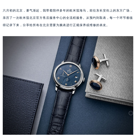
六月初的北京，暑气渐起，我带着陪伴多年的欧米茄海马，前往东长安街上的东方广场，
亲历了一次欧米茄北京官方售后服务中心的全流程服务。从预约到取表，每一个环节都值
得记录下来，分享给所有在北京需要为腕表进行正规保养或维修的表友。