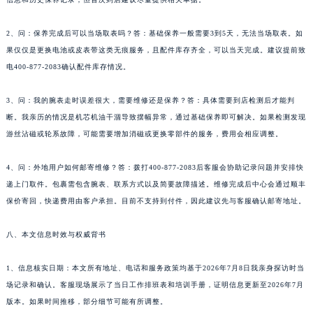
2、问：保养完成后可以当场取表吗？答：基础保养一般需要3到5天，无法当场取表。如
果仅仅是更换电池或皮表带这类无痕服务，且配件库存齐全，可以当天完成。建议提前致
电400-877-2083确认配件库存情况。
3、问：我的腕表走时误差很大，需要维修还是保养？答：具体需要到店检测后才能判
断。我亲历的情况是机芯机油干涸导致摆幅异常，通过基础保养即可解决。如果检测发现
游丝沾磁或轮系故障，可能需要增加消磁或更换零部件的服务，费用会相应调整。
4、问：外地用户如何邮寄维修？答：拨打400-877-2083后客服会协助记录问题并安排快
递上门取件。包裹需包含腕表、联系方式以及简要故障描述。维修完成后中心会通过顺丰
保价寄回，快递费用由客户承担。目前不支持到付件，因此建议先与客服确认邮寄地址。
八、本文信息时效与权威背书
1、信息核实日期：本文所有地址、电话和服务政策均基于2026年7月8日我亲身探访时当
场记录和确认。客服现场展示了当日工作排班表和培训手册，证明信息更新至2026年7月
版本。如果时间推移，部分细节可能有所调整。