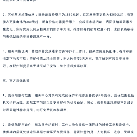
2、其他常见维修价格：换表蒙服务费用为1880元起，原装皮表带更换为4360元起，石英
腕表更换电池为380元起。所有价格均需提示用户，会根据市场活动、店面促销等因素发
生变化，实际费用以到店检测后的报价单为准。维修服务的损坏程度不同，比如表镜破碎
与表镜划痕的更换费用就不一样。
3、服务周期说明：基础保养完成通常需要3到5个工作日。如果需要更换配件，有库存的
情况下当天可取；若配件需从瑞士调货，则大约需要3天左右。我了解到有顾客更换表
冠，在配件到货后当天就完成了安装，整个流程效率较高。
三、官方质保政策
1、质保期限与范围：服务中心对所有完成的保养和维修服务提供2年质保。质保范围包括
机芯运行故障、装配工艺问题以及更换配件的材质缺陷。例如，保养后出现摆幅不足或走
时误差超过标准范围，均可免费复检和调整。
2、质保凭证与条件：每次服务结束时，工作人员会提供一张详细的维修工单和质保卡。
质保期内必须凭借这张单据才能享受免费保修。需要注意的是，人为损坏、进水、受磁或