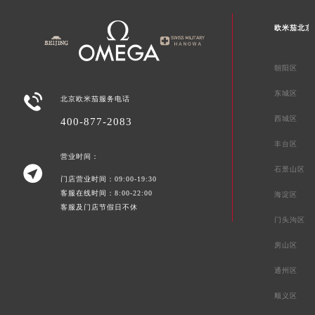
欧米茄北京
朝阳区
东城区

北京欧米茄服务电话
西城区
400-877-2083
丰台区
营业时间：

石景山区
门店营业时间：09:00-19:30
客服在线时间：8:00-22:00
海淀区
客服及门店节假日不休
门头沟区
房山区
通州区
顺义区