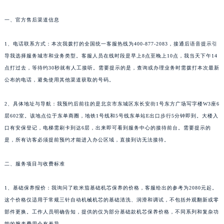
一、官方售后渠道信息
1、电话联系方式：本次我拨打的全国统一客服热线为400-877-2083，接通后语音提示引
导我选择服务城市和业务类型。客服人员在线时段是早上8点至晚上10点，我当天下午14
点打过去，等待约30秒就有人工接听。需要提示的是，查询或办理业务时需拨打本次最新
公布的电话，避免使用其他渠道获取的号码。
2、具体地址与导航：我预约后前往的是北京市东城区东长安街1号东方广场写字楼W3座6
层602室。该地点位于东单商圈，地铁1号线和5号线东单站E出口步行5分钟即到。大楼入
口有安保登记，电梯需刷卡到达6层，出来即可看到服务中心的接待前台。需要提示的
是，所有访客必须提前预约才能进入办公区域，直接到访无法接待。
二、服务项目与收费标准
1、基础保养报价：我询问了欧米茄基础机芯保养的价格，客服给出的参考为2080元起。
这个价格仅适用于常规三针自动机械机芯的基础清洗、润滑和调试，不包括外观翻新或零
部件更换。工作人员明确告知，提供的仅为部分基础款机芯保养价格，不同系列和复杂功
能的腕表费用会有差异。