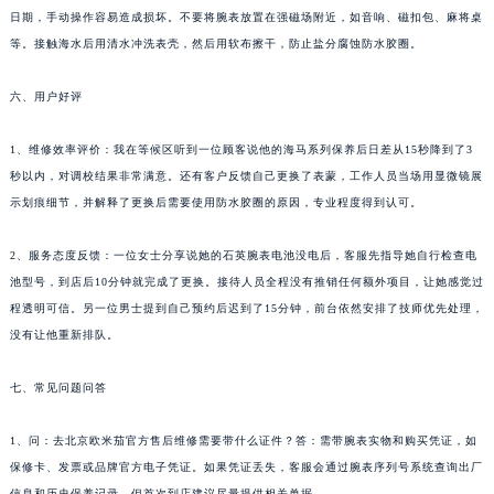
日期，手动操作容易造成损坏。不要将腕表放置在强磁场附近，如音响、磁扣包、麻将桌
等。接触海水后用清水冲洗表壳，然后用软布擦干，防止盐分腐蚀防水胶圈。
六、用户好评
1、维修效率评价：我在等候区听到一位顾客说他的海马系列保养后日差从15秒降到了3
秒以内，对调校结果非常满意。还有客户反馈自己更换了表蒙，工作人员当场用显微镜展
示划痕细节，并解释了更换后需要使用防水胶圈的原因，专业程度得到认可。
2、服务态度反馈：一位女士分享说她的石英腕表电池没电后，客服先指导她自行检查电
池型号，到店后10分钟就完成了更换。接待人员全程没有推销任何额外项目，让她感觉过
程透明可信。另一位男士提到自己预约后迟到了15分钟，前台依然安排了技师优先处理，
没有让他重新排队。
七、常见问题问答
1、问：去北京欧米茄官方售后维修需要带什么证件？答：需带腕表实物和购买凭证，如
保修卡、发票或品牌官方电子凭证。如果凭证丢失，客服会通过腕表序列号系统查询出厂
信息和历史保养记录，但首次到店建议尽量提供相关单据。