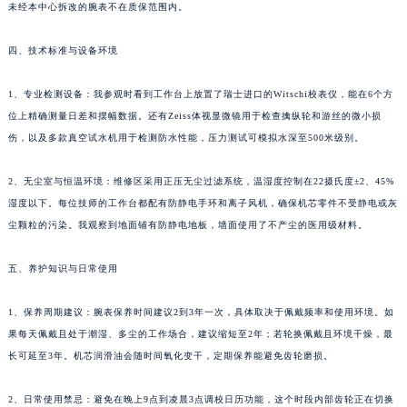
未经本中心拆改的腕表不在质保范围内。
四、技术标准与设备环境
1、专业检测设备：我参观时看到工作台上放置了瑞士进口的Witschi校表仪，能在6个方
位上精确测量日差和摆幅数据。还有Zeiss体视显微镜用于检查擒纵轮和游丝的微小损
伤，以及多款真空试水机用于检测防水性能，压力测试可模拟水深至500米级别。
2、无尘室与恒温环境：维修区采用正压无尘过滤系统，温湿度控制在22摄氏度±2、45%
湿度以下。每位技师的工作台都配有防静电手环和离子风机，确保机芯零件不受静电或灰
尘颗粒的污染。我观察到地面铺有防静电地板，墙面使用了不产尘的医用级材料。
五、养护知识与日常使用
1、保养周期建议：腕表保养时间建议2到3年一次，具体取决于佩戴频率和使用环境。如
果每天佩戴且处于潮湿、多尘的工作场合，建议缩短至2年；若轮换佩戴且环境干燥，最
长可延至3年。机芯润滑油会随时间氧化变干，定期保养能避免齿轮磨损。
2、日常使用禁忌：避免在晚上9点到凌晨3点调校日历功能，这个时段内部齿轮正在切换