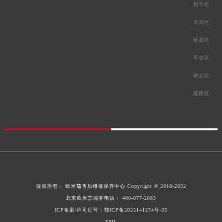
昌平区
大兴区
怀柔区
平谷区
密云区
延庆区
版权所有：
欧米茄售后维修保养中心
Copyright © 2018-2032
北京欧米茄服务电话：
400-877-2083
ICP备案/许可证号：鄂ICP备2025141274号-35
XML