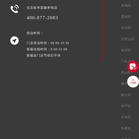
东城区

北京欧米茄服务电话
西城区
400-877-2083
丰台区
营业时间：

石景山区
门店营业时间：09:00-19:30
客服在线时间：8:00-22:00
海淀区
客服及门店节假日不休
门头沟区

房山区

通州区
顺义区
昌平区
大兴区
怀柔区