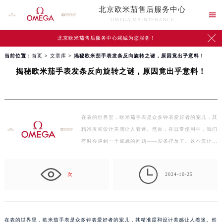
北京欧米茄售后服务中心

OMEGA MAINTENANCE

北京欧米茄售后服务中心竭诚为您服务！
当前位置：
首页
>
文章库
> 揭秘欧米茄手表发条反向旋转之谜，原因竟出乎意料！
揭秘欧米茄手表发条反向旋转之谜，原因竟出乎意料！
在表的世界里，欧米茄手表是众多钟表爱好者的宠儿，其
精准度和设计美感让人着迷。然而，在日常使用中，我们
有时会遇到一个尴尬的问题——发条拧反了。这不仅让
我…

次
2024-10-25
在表的世界里，欧米茄手表是众多钟表爱好者的宠儿，其精准度和设计美感让人着迷。然