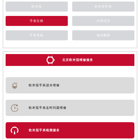
欧米茄
欧米茄手表
手表生锈
外观清洗
手表受磁
抛光翻新
北京欧米茄维修服务
欧米茄手表进水维修
欧米茄手表走时问题维修
欧米茄手表检测服务