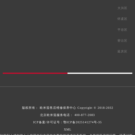
大兴区
怀柔区
平谷区
密云区
延庆区
版权所有：
欧米茄售后维修保养中心
Copyright © 2018-2032
北京欧米茄服务电话：
400-877-2083
ICP备案/许可证号：鄂ICP备2025141274号-35
XML