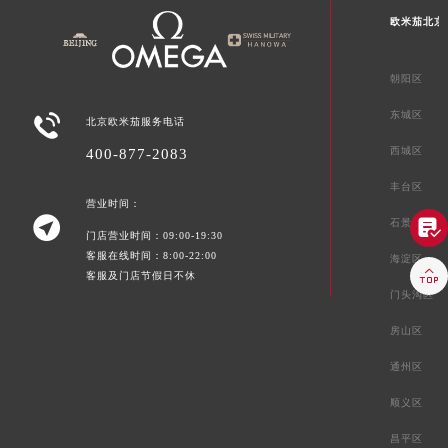
欧米茄北京
朝阳区
东城区

北京欧米茄服务电话
西城区
400-877-2083
丰台区
营业时间：


石景山区
门店营业时间：09:00-19:30
客服在线时间：8:00-22:00
海淀区

客服及门店节假日不休
门头沟区
房山区
通州区
顺义区
昌平区