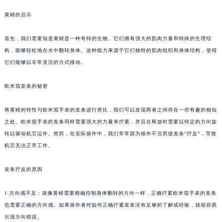
黄鳝的启示
首先，我们需要知道黄鳝是一种奇特的生物。它们拥有强大的肌肉力量和特殊的生理结
构，能够轻松地在水中翻转身体。这种能力来源于它们独特的肌肉组织和身体结构，使得
它们能够以非常灵活的方式移动。
欧米茄发条的秘密
将黄鳝的特性与欧米茄手表的发条进行类比，我们可以发现两者之间存在一些有趣的相似
之处。欧米茄手表的发条同样需要强大的力量来拧紧，并且在释放时需要以特定的方向旋
转以驱动机芯运作。然而，在实际操作中，我们常常因为操作不当而使发条“拧反”，导致
机芯无法正常工作。
发条拧反的原因
1.方向感不足：就像黄鳝需要精确控制身体翻转的方向一样，正确拧紧欧米茄手表的发条
也需要正确的方向感。如果操作者对如何正确拧紧发条没有足够的了解或经验，就很容易
出现方向错误。