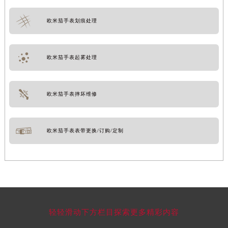
欧米茄手表划痕处理
欧米茄手表起雾处理
欧米茄手表摔坏维修
欧米茄手表表带更换/订购/定制
轻轻滑动下方栏目探索更多精彩内容