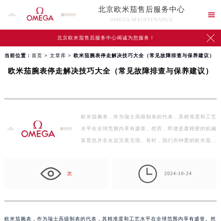
北京欧米茄售后服务中心

OMEGA MAINTENANCE

北京欧米茄售后服务中心竭诚为您服务！
当前位置：
首页
>
文章库
> 欧米茄腕表停走解决技巧大全（常见故障排查与保养建议）
欧米茄腕表停走解决技巧大全（常见故障排查与保养建议）
欧米茄腕表，作为瑞士高级制表的代表，其精准度和工艺
水平在全球范围内享有盛誉。然而，即便是最精密的机械
装置也并非永远完美无瑕。有时，我们所钟爱的欧米茄
腕…

次
2024-10-24
欧米茄腕表，作为瑞士高级制表的代表，其精准度和工艺水平在全球范围内享有盛誉。然