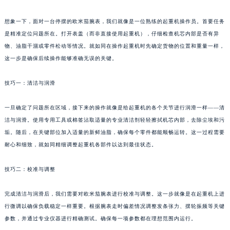
想象一下，面对一台停摆的欧米茄腕表，我们就像是一位熟练的起重机操作员。首要任务
是精准定位问题所在。打开表盖（而非直接使用起重机），仔细检查机芯内部是否有异
物、油脂干涸或零件松动等情况。就如同在操作起重机时先确定货物的位置和重量一样，
这一步是确保后续操作能够准确无误的关键。
技巧一：清洁与润滑
一旦确定了问题所在区域，接下来的操作就像是给起重机的各个关节进行润滑一样——清
洁与润滑。使用专用工具或棉签沾取适量的专业清洁剂轻轻擦拭机芯内部，去除尘埃和污
垢。随后，在关键部位加入适量的新鲜油脂，确保每个零件都能顺畅运转。这一过程需要
耐心和细致，就如同精细调整起重机各部件以达到最佳状态。
技巧二：校准与调整
完成清洁与润滑后，我们需要对欧米茄腕表进行校准与调整。这一步就像是在起重机上进
行微调以确保负载稳定一样重要。根据腕表走时偏差情况调整发条张力、摆轮振频等关键
参数，并通过专业仪器进行精确测试。确保每一项参数都在理想范围内运行。