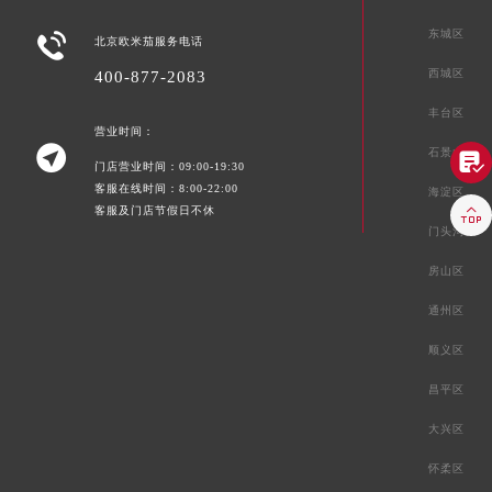
东城区

北京欧米茄服务电话
西城区
400-877-2083
丰台区
营业时间：

石景山区

门店营业时间：09:00-19:30
客服在线时间：8:00-22:00
海淀区

客服及门店节假日不休
门头沟区
房山区
通州区
顺义区
昌平区
大兴区
怀柔区