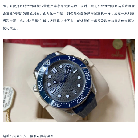
而，即便是最精密的机械装置也并非永远完美无瑕。有时，我们所钟爱的欧米茄腕表可能
会遭遇“停走”的尴尬局面。面对这一问题，我们是否能像操作起重机一样，通过一系列技
巧和步骤，成功地“吊起”并解决故障呢？接下来，就让我们一起探索欧米茄腕表停走解决
技巧大全。
起重机元素引入：精准定位与调整