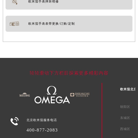
欧米茄手表摔坏维修
欧米茄手表表带更换/订购/定制
轻轻滑动下方栏目探索更多精彩内容
欧米茄北京
朝阳区
东城区

北京欧米茄服务电话
西城区
400-877-2083