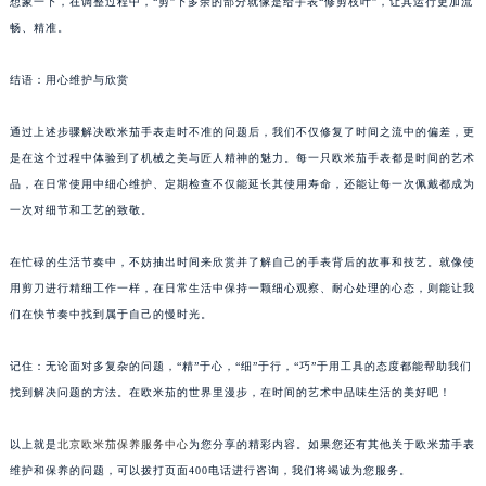
想象一下，在调整过程中，“剪”下多余的部分就像是给手表“修剪枝叶”，让其运行更加流
畅、精准。
结语：用心维护与欣赏
通过上述步骤解决欧米茄手表走时不准的问题后，我们不仅修复了时间之流中的偏差，更
是在这个过程中体验到了机械之美与匠人精神的魅力。每一只欧米茄手表都是时间的艺术
品，在日常使用中细心维护、定期检查不仅能延长其使用寿命，还能让每一次佩戴都成为
一次对细节和工艺的致敬。
在忙碌的生活节奏中，不妨抽出时间来欣赏并了解自己的手表背后的故事和技艺。就像使
用剪刀进行精细工作一样，在日常生活中保持一颗细心观察、耐心处理的心态，则能让我
们在快节奏中找到属于自己的慢时光。
记住：无论面对多复杂的问题，“精”于心，“细”于行，“巧”于用工具的态度都能帮助我们
找到解决问题的方法。在欧米茄的世界里漫步，在时间的艺术中品味生活的美好吧！
以上就是
北京欧米茄保养服务中心
为您分享的精彩内容。如果您还有其他关于欧米茄手表
维护和保养的问题，可以拨打页面400电话进行咨询，我们将竭诚为您服务。