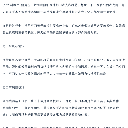
了“外科医生”的角色，帮助我们细致地拆卸表壳和机芯。想象一下，在精细的表壳内，剪
刀如同手术刀般精准地切割开表带或是小心翼翼地打开表壳，让内部结构一览无遗。
在拆解过程中，使用剪刀剪开表带时要格外小心，避免对表带造成不必要的损伤。如果需
要更换或调整表带长度，剪刀的精确切割能够确保新旧部件完美对接。
剪刀与机芯清洁
接着是机芯清洁环节。干净的机芯是保证走时准确的关键。在这一过程中，剪刀再次派上
用场。通过细长且锋利的刃口轻轻清理机芯内部的灰尘和污垢。想象一下，在微小的空间
内，剪刀犹如一位技艺高超的手艺人，在每一处缝隙中游刃有余地清除杂质。
剪刀与调整校准
当完成清洁工作后，接下来就是调整校准了。这时，剪刀不再是主要工具，但其精神——
精确与细致——却贯穿始终。通过观察手表的运行状态和校准指示器的位置（比如秒
针），我们可以判断是否需要微调发条张力或是调整摆轮位置。