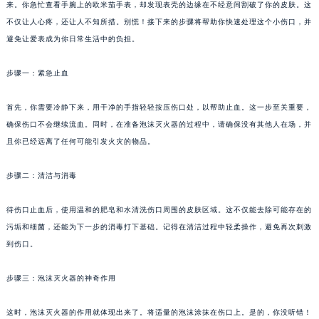
来。你急忙查看手腕上的欧米茄手表，却发现表壳的边缘在不经意间割破了你的皮肤。这
不仅让人心疼，还让人不知所措。别慌！接下来的步骤将帮助你快速处理这个小伤口，并
避免让爱表成为你日常生活中的负担。
步骤一：紧急止血
首先，你需要冷静下来，用干净的手指轻轻按压伤口处，以帮助止血。这一步至关重要，
确保伤口不会继续流血。同时，在准备泡沫灭火器的过程中，请确保没有其他人在场，并
且你已经远离了任何可能引发火灾的物品。
步骤二：清洁与消毒
待伤口止血后，使用温和的肥皂和水清洗伤口周围的皮肤区域。这不仅能去除可能存在的
污垢和细菌，还能为下一步的消毒打下基础。记得在清洁过程中轻柔操作，避免再次刺激
到伤口。
步骤三：泡沫灭火器的神奇作用
这时，泡沫灭火器的作用就体现出来了。将适量的泡沫涂抹在伤口上。是的，你没听错！