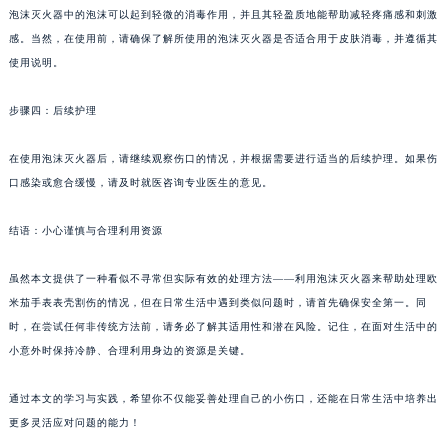
泡沫灭火器中的泡沫可以起到轻微的消毒作用，并且其轻盈质地能帮助减轻疼痛感和刺激
感。当然，在使用前，请确保了解所使用的泡沫灭火器是否适合用于皮肤消毒，并遵循其
使用说明。
步骤四：后续护理
在使用泡沫灭火器后，请继续观察伤口的情况，并根据需要进行适当的后续护理。如果伤
口感染或愈合缓慢，请及时就医咨询专业医生的意见。
结语：小心谨慎与合理利用资源
虽然本文提供了一种看似不寻常但实际有效的处理方法——利用泡沫灭火器来帮助处理欧
米茄手表表壳割伤的情况，但在日常生活中遇到类似问题时，请首先确保安全第一。同
时，在尝试任何非传统方法前，请务必了解其适用性和潜在风险。记住，在面对生活中的
小意外时保持冷静、合理利用身边的资源是关键。
通过本文的学习与实践，希望你不仅能妥善处理自己的小伤口，还能在日常生活中培养出
更多灵活应对问题的能力！