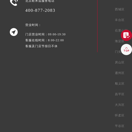

北京欧米茄服务电话
西城区
400-877-2083
丰台区
营业时间：

石景山区

门店营业时间：09:00-19:30
客服在线时间：8:00-22:00
海淀区
客服及门店节假日不休

门头沟区
房山区
通州区
顺义区
昌平区
大兴区
怀柔区
平谷区