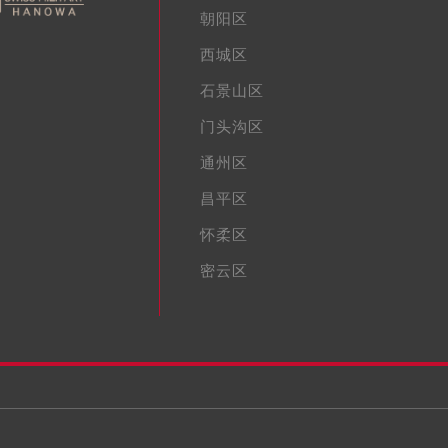
朝阳区
西城区
石景山区
门头沟区
通州区
昌平区
怀柔区
密云区