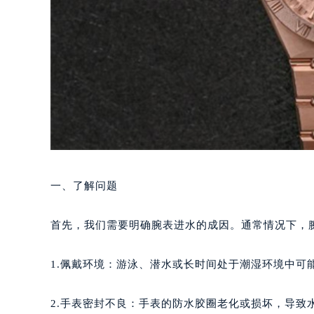
一、了解问题
首先，我们需要明确腕表进水的成因。通常情况下，
1.佩戴环境：游泳、潜水或长时间处于潮湿环境中可
2.手表密封不良：手表的防水胶圈老化或损坏，导致