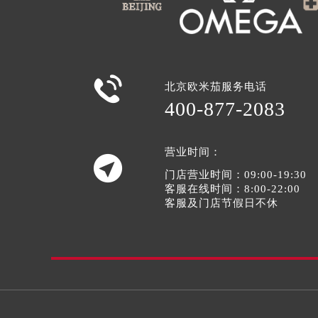

北京欧米茄服务电话
400-877-2083
营业时间：

门店营业时间：09:00-19:30
客服在线时间：8:00-22:00
客服及门店节假日不休