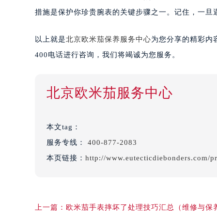
措施是保护你珍贵腕表的关键步骤之一。记住，一旦
以上就是
北京欧米茄保养服务中心
为您分享的精彩内
400电话进行咨询，我们将竭诚为您服务。
北京欧米茄服务中心
本文tag：
服务专线：
400-877-2083
本页链接：
http://www.eutecticdiebonders.com/p
上一篇：
欧米茄手表摔坏了处理技巧汇总（维修与保