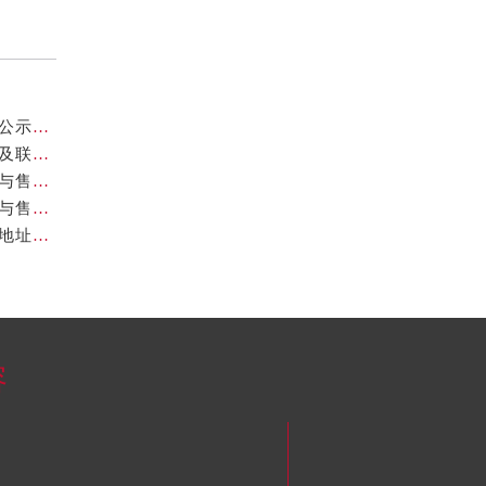
北京欧米茄维修地址业提供专业售后维修保养服务权威公示（2026年7月最新）
亲身到店探访北京欧米茄官方售后服务中心｜官方地址及联系电话（2026年7月最新）
亲身到店探访北京欧米茄官方售后服务中心｜完整地址与售后热线（2026年7月最新）
亲身到店探访北京欧米茄官方售后服务中心｜全部地址与售后服务电话（2026年7月最新）
亲身到店探访北京欧米茄官方售后服务中心｜最新官方地址和维修热线（2026年7月最新）
容