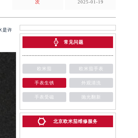
次
2025-01-19
水是许
常见问题
欧米茄
欧米茄手表
手表生锈
外观清洗
手表受磁
抛光翻新
北京欧米茄维修服务