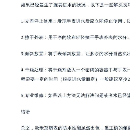
如果已经发生了腕表进水的状况，以下是一些解决技
1.立即停止使用：发现手表进水后应立即停止使用，
2.擦干外表：用干净的软布轻轻擦干手表外表的水分
3.倾斜放置：将手表倾斜放置，让多余的水分自然流
4.干燥处理：将干燥剂放入一个密闭的容器中与手
程需要一定的时间（根据进水量而定）一般建议至少2
5.专业维修：如果以上方法无法解决问题或者水已
结语
总之，欧米茄腕表的防水性能虽然出色，但正确的佩