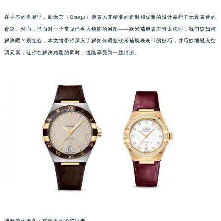
在手表的世界里，欧米茄（Omega）腕表以其精准的走时和优雅的设计赢得了无数表迷的
青睐。然而，当面对一个常见但令人烦恼的问题——欧米茄腕表表带太松时，我们该如何
解决呢？别担心，本文将带你深入了解如何调整欧米茄腕表表带的技巧，并巧妙地融入空
调元素，让你在解决难题的同时，也能享受到一丝清凉。
调整前的准备：空调下的冷静思考