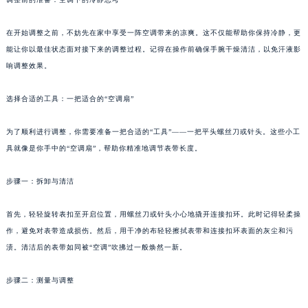
在开始调整之前，不妨先在家中享受一阵空调带来的凉爽。这不仅能帮助你保持冷静，更
能让你以最佳状态面对接下来的调整过程。记得在操作前确保手腕干燥清洁，以免汗液影
响调整效果。
选择合适的工具：一把适合的“空调扇”
为了顺利进行调整，你需要准备一把合适的“工具”——一把平头螺丝刀或针头。这些小工
具就像是你手中的“空调扇”，帮助你精准地调节表带长度。
步骤一：拆卸与清洁
首先，轻轻旋转表扣至开启位置，用螺丝刀或针头小心地撬开连接扣环。此时记得轻柔操
作，避免对表带造成损伤。然后，用干净的布轻轻擦拭表带和连接扣环表面的灰尘和污
渍。清洁后的表带如同被“空调”吹拂过一般焕然一新。
步骤二：测量与调整