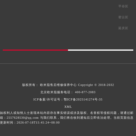
平谷区
密云区
延庆区
版权所有：
欧米茄售后维修保养中心
Copyright © 2018-2032
北京欧米茄服务电话：
400-877-2083
ICP备案/许可证号：鄂ICP备2025141274号-35
XML
如权利人或知情人士发现本站内容存在事实错误或涉及版权、名誉权等侵权问题，请通过邮
箱：2557628530@qq.com 与我们联系，我们将在收到通知后立即依法处理。当前页面信息
更新时间：2026-07-18T15:45:24+08:00