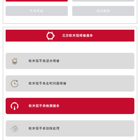
手表受磁
抛光翻新
北京欧米茄维修服务
欧米茄手表进水维修
欧米茄手表走时问题维修
欧米茄手表检测服务
欧米茄手表划痕处理