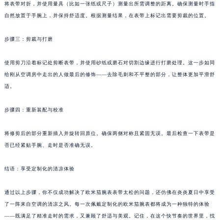
将表带对折，并使用量具（比如一张纸或尺子）测量出所需调整的距离。确保测量时手指
自然放置于手腕上，并保持舒适度。根据测量结果，在表带上标记出需要剪裁的位置。
步骤三：剪裁与打磨
使用剪刀沿着标记处剪断表带，并使用砂纸或磨石对切割边缘进行打磨处理。这一步如同
给刚从空调房中走出的人做最后的修饰——去除毛刺和不平整的部分，让整体更加平滑舒
适。
步骤四：重新装配与校准
将修剪后的部分重新插入并旋转回原位。确保两侧对称且紧固无误。最后检查一下表带是
否已经紧贴手腕、走时是否准确无误。
结语：享受定制化的清凉体验
通过以上步骤，你不仅成功解决了欧米茄腕表表带太松的问题，还仿佛在炎炎夏日中享受
了一阵来自空调的清凉之风。每一次佩戴定制化的欧米茄腕表都将成为一种独特的体验
——既满足了精准走时的需求，又兼顾了舒适与美观。记住，在这个快节奏的世界里，找