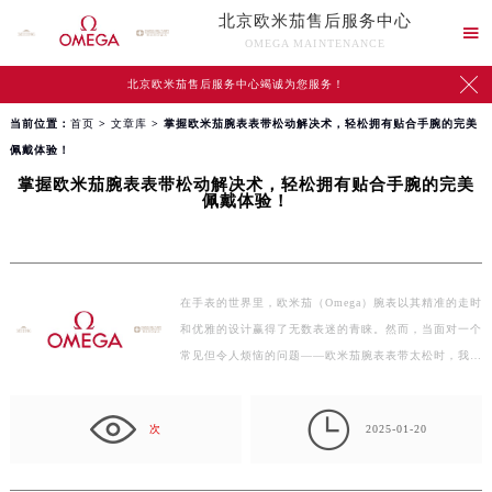
北京欧米茄售后服务中心

OMEGA MAINTENANCE

北京欧米茄售后服务中心竭诚为您服务！
当前位置：
首页
>
文章库
> 掌握欧米茄腕表表带松动解决术，轻松拥有贴合手腕的完美
佩戴体验！
掌握欧米茄腕表表带松动解决术，轻松拥有贴合手腕的完美
佩戴体验！
在手表的世界里，欧米茄（Omega）腕表以其精准的走时
和优雅的设计赢得了无数表迷的青睐。然而，当面对一个
常见但令人烦恼的问题——欧米茄腕表表带太松时，我们
该…

次
2025-01-20