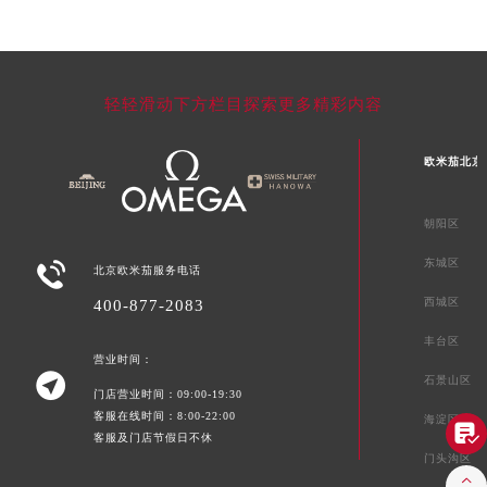
轻轻滑动下方栏目探索更多精彩内容
欧米茄北京
朝阳区
东城区

北京欧米茄服务电话
西城区
400-877-2083
丰台区
营业时间：

石景山区
门店营业时间：09:00-19:30
客服在线时间：8:00-22:00
海淀区

客服及门店节假日不休
门头沟区
