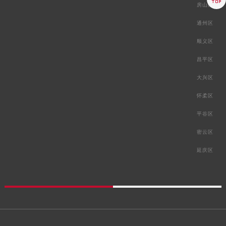
房山区
通州区
顺义区
昌平区
大兴区
怀柔区
平谷区
密云区
延庆区