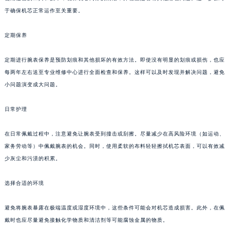
于确保机芯正常运作至关重要。
定期保养
定期进行腕表保养是预防划痕和其他损坏的有效方法。即使没有明显的划痕或损伤，也应
每两年左右送至专业维修中心进行全面检查和保养。这样可以及时发现并解决问题，避免
小问题演变成大问题。
日常护理
在日常佩戴过程中，注意避免让腕表受到撞击或刮擦。尽量减少在高风险环境（如运动、
家务劳动等）中佩戴腕表的机会。同时，使用柔软的布料轻轻擦拭机芯表面，可以有效减
少灰尘和污渍的积累。
选择合适的环境
避免将腕表暴露在极端温度或湿度环境中，这些条件可能会对机芯造成损害。此外，在佩
戴时也应尽量避免接触化学物质和清洁剂等可能腐蚀金属的物质。