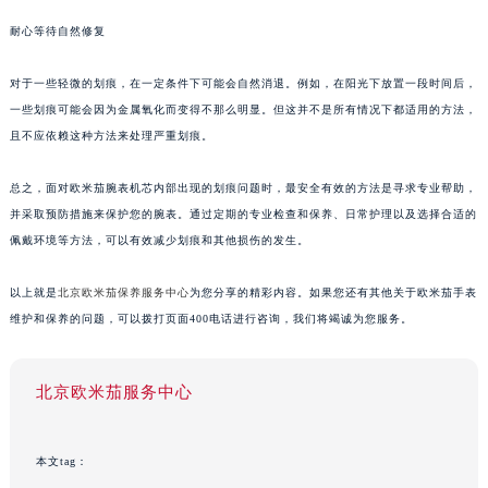
耐心等待自然修复
对于一些轻微的划痕，在一定条件下可能会自然消退。例如，在阳光下放置一段时间后，
一些划痕可能会因为金属氧化而变得不那么明显。但这并不是所有情况下都适用的方法，
且不应依赖这种方法来处理严重划痕。
总之，面对欧米茄腕表机芯内部出现的划痕问题时，最安全有效的方法是寻求专业帮助，
并采取预防措施来保护您的腕表。通过定期的专业检查和保养、日常护理以及选择合适的
佩戴环境等方法，可以有效减少划痕和其他损伤的发生。
以上就是
北京欧米茄保养服务中心
为您分享的精彩内容。如果您还有其他关于欧米茄手表
维护和保养的问题，可以拨打页面400电话进行咨询，我们将竭诚为您服务。
北京欧米茄服务中心
本文tag：