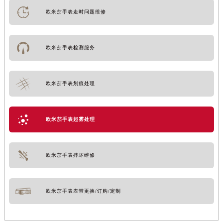
欧米茄手表走时问题维修
欧米茄手表检测服务
欧米茄手表划痕处理
欧米茄手表起雾处理
欧米茄手表摔坏维修
欧米茄手表表带更换/订购/定制