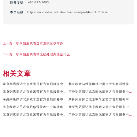
服务专线：
400-877-2083
本页链接：
http://www.eutecticdiebonders.com/problem/467.html
上一篇：
欧米茄腕表表盘有划痕应该咋办
下一篇：
欧米茄腕表表带太松处理办法是什么
相关文章
亲身到店探访北京欧米茄官方售后服务中心｜全新地址及售后热线（2026年7月最新）
北京欧米茄维修地址业提供专业售后维修保养服务权威公示（2026年7月最新）
亲身到店探访北京欧米茄官方售后服务中心｜服务电话及详细网点地址（2026年7月最新）
亲身到店探访北京欧米茄官方售后服务中心｜官方地址及联系电话（2026年7月最新）
亲身到店探访北京欧米茄官方售后服务中心｜网点地址及服务电话（2026年7月最新）
亲身到店探访北京欧米茄官方售后服务中心｜完整地址与售后热线（2026年7月最新）
北京欧米茄手表售后修理保养中心地址电话权威公示（2026年7月最新）
亲身到店探访北京欧米茄官方售后服务中心｜全部地址与售后服务电话（2026年7月最新）
亲身到店探访北京欧米茄官方售后服务中心｜最新官方地址及服务电话（2026年7月最新）
亲身到店探访北京欧米茄官方售后服务中心｜最新官方地址和维修热线（2026年7月最新）