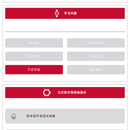
常见问题
欧米茄
欧米茄手表
手表生锈
外观清洗
手表受磁
抛光翻新
北京欧米茄维修服务
欧米茄手表进水维修