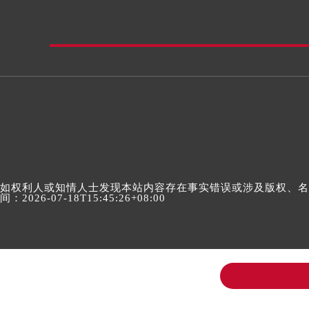
如权利人或知情人士发现本站内容存在事实错误或涉及版权、名誉权
间：2026-07-18T15:45:26+08:00