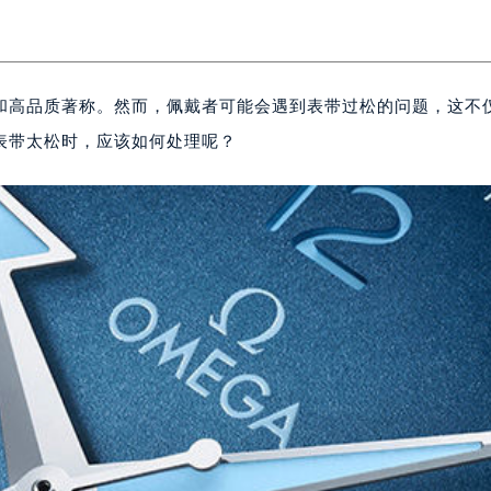
和高品质著称。然而，佩戴者可能会遇到表带过松的问题，这不
表带太松时，应该如何处理呢？