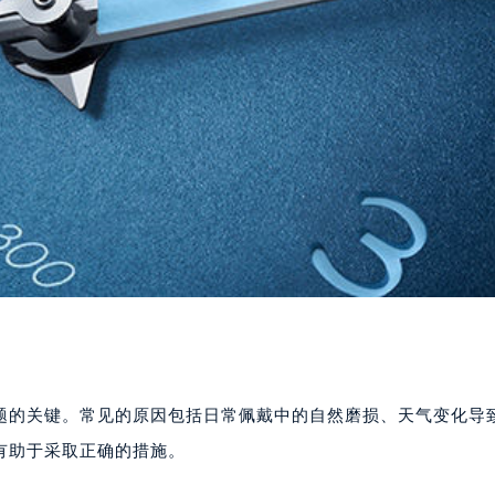
题的关键。常见的原因包括日常佩戴中的自然磨损、天气变化导
有助于采取正确的措施。