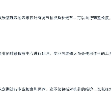
欧米茄腕表的表带设计有调节扣或延长链节，可以自行调整长度
。
专业的维修服务中心进行处理。专业的维修人员会使用适当的工
议定期进行专业检查和保养。这不仅包括对机芯的维护，也包括