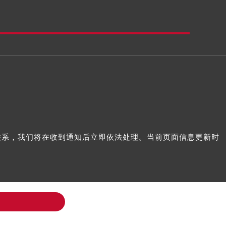
我们联系，我们将在收到通知后立即依法处理。当前页面信息更新时