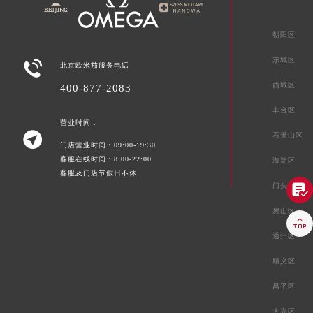
朝阳区
东城区

北京欧米茄服务电话
西城区
400-877-2083
丰台区
营业时间：

石景山区
门店营业时间：09:00-19:30
客服在线时间：8:00-22:00
海淀区
客服及门店节假日不休

门头沟区
房山区

通州区
顺义区
昌平区
大兴区