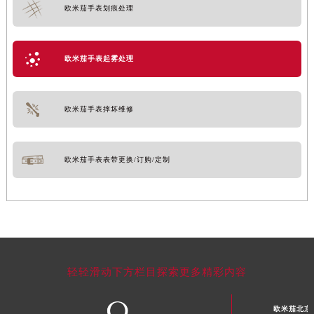
欧米茄手表划痕处理
欧米茄手表起雾处理
欧米茄手表摔坏维修
欧米茄手表表带更换/订购/定制
轻轻滑动下方栏目探索更多精彩内容
欧米茄北京