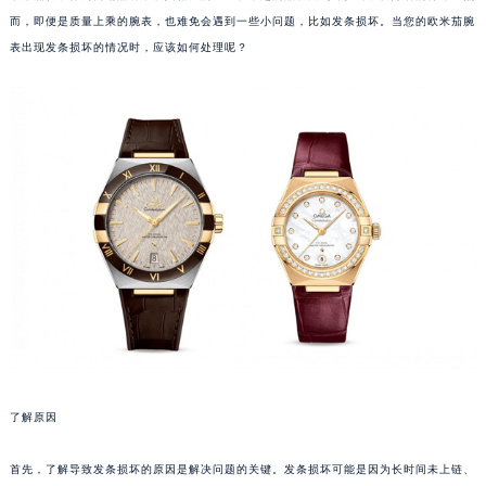
而，即便是质量上乘的腕表，也难免会遇到一些小问题，比如发条损坏。当您的欧米茄腕
表出现发条损坏的情况时，应该如何处理呢？
了解原因
首先，了解导致发条损坏的原因是解决问题的关键。发条损坏可能是因为长时间未上链、