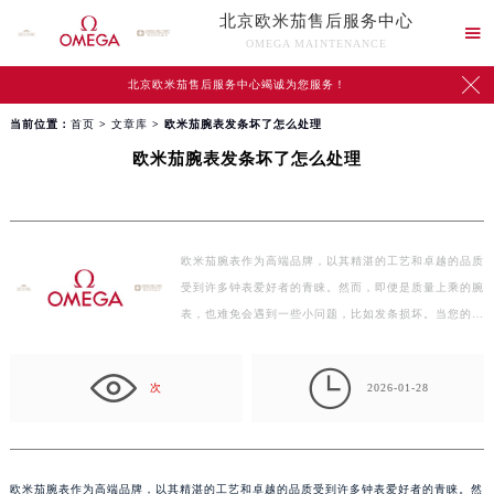
北京欧米茄售后服务中心

OMEGA MAINTENANCE

北京欧米茄售后服务中心竭诚为您服务！
当前位置：
首页
>
文章库
> 欧米茄腕表发条坏了怎么处理
欧米茄腕表发条坏了怎么处理
欧米茄腕表作为高端品牌，以其精湛的工艺和卓越的品质
受到许多钟表爱好者的青睐。然而，即便是质量上乘的腕
表，也难免会遇到一些小问题，比如发条损坏。当您的
欧…

次
2026-01-28
欧米茄腕表作为高端品牌，以其精湛的工艺和卓越的品质受到许多钟表爱好者的青睐。然