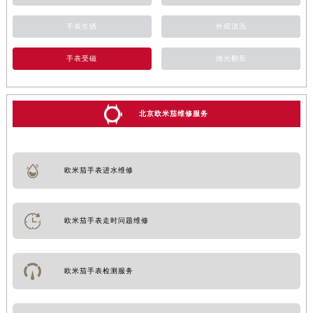
手表生锈
外观清洗
手表受磁
抛光翻新
北京欧米茄维修服务
欧米茄手表进水维修
欧米茄手表走时问题维修
欧米茄手表检测服务