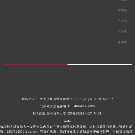
怀柔区
平谷区
密云区
延庆区
版权所有：
欧米茄售后维修保养中心
Copyright © 2018-2032
北京欧米茄服务电话：
400-877-2083
ICP备案/许可证号：鄂ICP备2025141274号-35
XML
如权利人或知情人士发现本站内容存在事实错误或涉及版权、名誉权等侵权问题，请通过邮
箱：2557628530@qq.com 与我们联系，我们将在收到通知后立即依法处理。当前页面信息