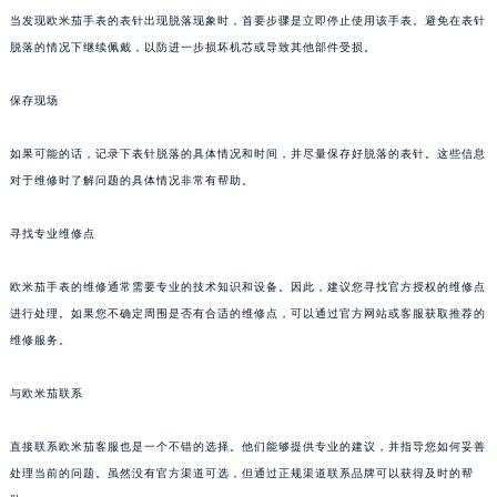
当发现欧米茄手表的表针出现脱落现象时，首要步骤是立即停止使用该手表。避免在表针
脱落的情况下继续佩戴，以防进一步损坏机芯或导致其他部件受损。
保存现场
如果可能的话，记录下表针脱落的具体情况和时间，并尽量保存好脱落的表针。这些信息
对于维修时了解问题的具体情况非常有帮助。
寻找专业维修点
欧米茄手表的维修通常需要专业的技术知识和设备。因此，建议您寻找官方授权的维修点
进行处理。如果您不确定周围是否有合适的维修点，可以通过官方网站或客服获取推荐的
维修服务。
与欧米茄联系
直接联系欧米茄客服也是一个不错的选择。他们能够提供专业的建议，并指导您如何妥善
处理当前的问题。虽然没有官方渠道可选，但通过正规渠道联系品牌可以获得及时的帮