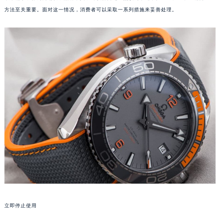
方法至关重要。面对这一情况，消费者可以采取一系列措施来妥善处理。
立即停止使用