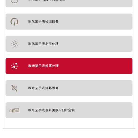
欧米茄手表检测服务
欧米茄手表划痕处理
欧米茄手表起雾处理
欧米茄手表摔坏维修
欧米茄手表表带更换/订购/定制